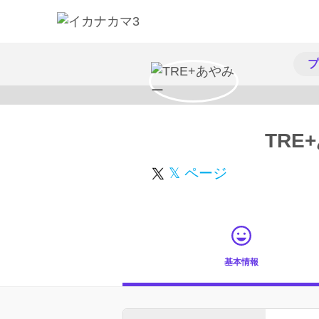
プ
TRE
𝕏 ページ
基本情報