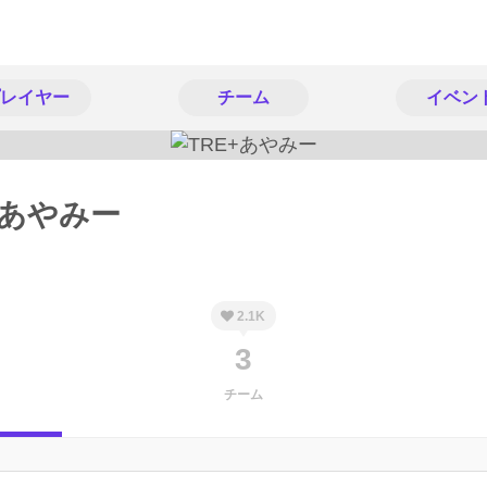
レイヤー
チーム
イベン
+あやみー
2.1K
3
チーム