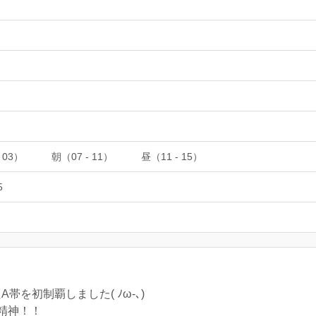
 03）
朝（07 - 11）
昼（11 - 15）
5
A帯を初制覇しました( ﾉω-､)
精神！！