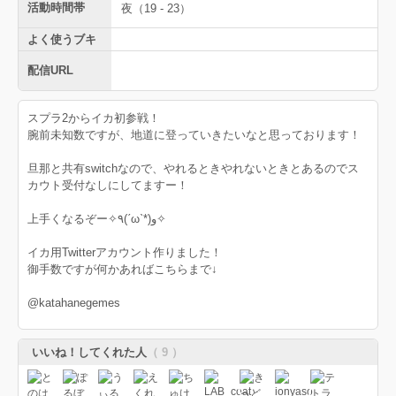
活動時間帯
夜（19 - 23）
よく使うブキ
配信URL
スプラ2からイカ初参戦！
腕前未知数ですが、地道に登っていきたいなと思っております！
旦那と共有switchなので、やれるときやれないときとあるのでス
カウト受付なしにしてますー！
上手くなるぞー✧٩(ˊωˋ*)و✧
イカ用Twitterアカウント作りました！
御手数ですが何かあればこちらまで↓
@katahanegemes
いいね！してくれた人
（ 9 ）