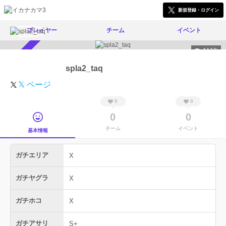
新規登録・ログイン
プレイヤー
チーム
イベント
1118
スカウト受付中
spla2_taq
𝕏 ページ
0
0
0
0
チーム
イベント
基本情報
ガチエリア
X
ガチヤグラ
X
ガチホコ
X
ガチアサリ
S+