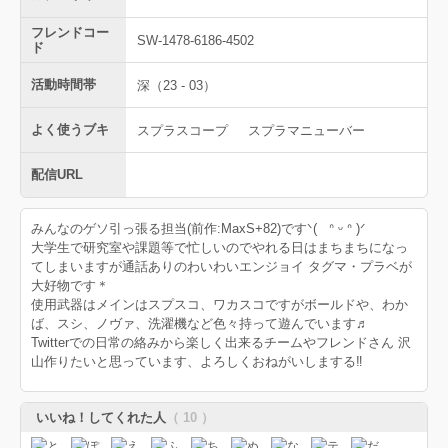
フレンドコー
SW-1478-6186-4502
ド
活動時間帯
深（23 - 03）
よく使うブキ
スプラスコープ
スプラマニューバー
配信URL
みんなのゲソ引っ張る担当(前作:MaxS+82)ですᐠ( ᐢ ᵕ ᐢ )ᐟ
大学生で研究室や課題等で忙しいのでやれる日はまちまちになっ
てしまいますが通話ありのわいわいエンジョイ タグマ・プラベが
大好物です＊
使用武器はメインはスプスコ、ワカスコですがボールドや、わか
ば、スシ、ノヴァ、洗濯機など色々持って遊んでいます♬
Twitterでの日常の絡みから楽しく出来るチームやフレンドさん 沢
山作りたいと思っています、よろしくおねがいしまする‼︎
いいね！してくれた人
（ 10 ）