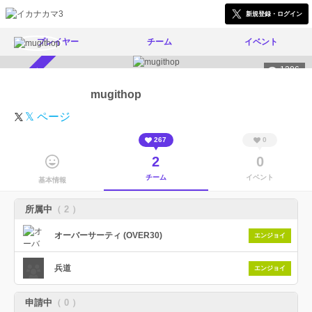
新規登録・ログイン
プレイヤー
チーム
イベント
1206
スカウト受付中
mugithop
𝕏 ページ
267
0
2
0
チーム
イベント
基本情報
所属中
（ 2 ）
オーバーサーティ (OVER30)
エンジョイ
兵道
エンジョイ
申請中
（ 0 ）