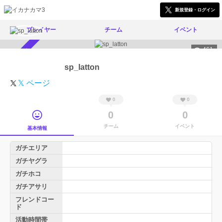
新規登録・ログイン
プレイヤー
チーム
イベント
461
スカウト受付中
sp_latton
𝕏 ページ
0
0
0
0
チーム
イベント
基本情報
ガチエリア
ガチヤグラ
ガチホコ
ガチアサリ
フレンドコー
ド
活動時間帯