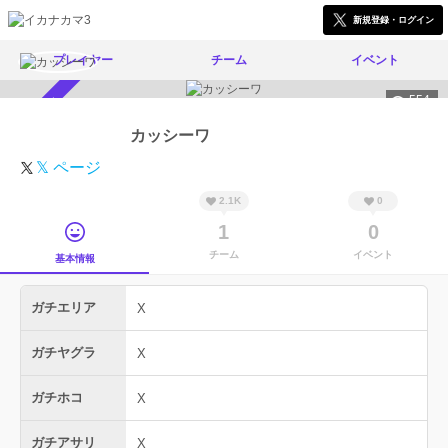
新規登録・ログイン
プレイヤー
チーム
イベント
554
スカウト受付中
カッシーワ
𝕏 ページ
2.1K
0
1
0
チーム
イベント
基本情報
ガチエリア
X
ガチヤグラ
X
ガチホコ
X
ガチアサリ
X