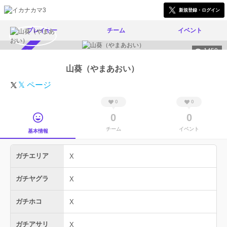
新規登録・ログイン
プレイヤー
チーム
イベント
1450
スカウト受付中
山葵（やまあおい）
𝕏 ページ
0
0
0
0
チーム
イベント
基本情報
ガチエリア
X
ガチヤグラ
X
ガチホコ
X
ガチアサリ
X