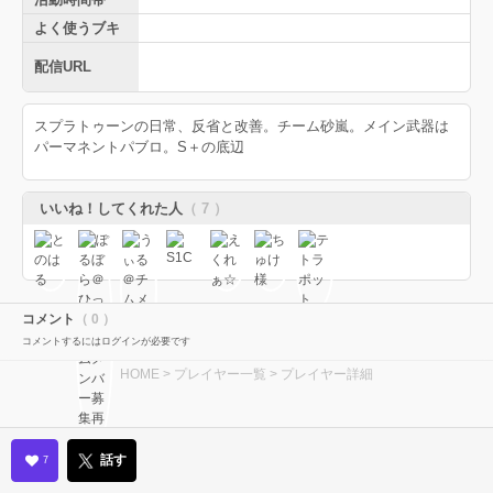
よく使うブキ
配信URL
スプラトゥーンの日常、反省と改善。チーム砂嵐。メイン武器は
パーマネントパブロ。S＋の底辺
いいね！してくれた人
（ 7 ）
コメント
（ 0 ）
コメントするにはログインが必要です
HOME
>
プレイヤー一覧
> プレイヤー詳細
話す
7