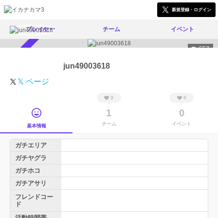
新規登録・ログイン
プレイヤー
チーム
イベント
557
スカウト受付中
jun49003618
𝕏 ページ
3
0
1
0
チーム
イベント
基本情報
ガチエリア
ガチヤグラ
ガチホコ
ガチアサリ
フレンドコー
ド
活動時間帯