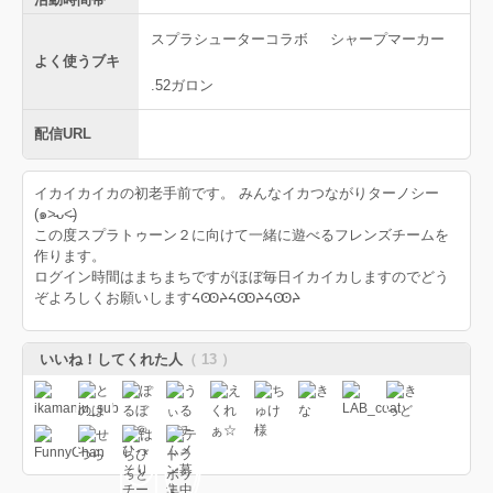
スプラシューターコラボ
シャープマーカー
よく使うブキ
.52ガロン
配信URL
イカイカイカの初老手前です。 みんなイカつながりターノシー
(๑˃̵ᴗ˂̵)
この度スプラトゥーン２に向けて一緒に遊べるフレンズチームを
作ります。
ログイン時間はまちまちですがほぼ毎日イカイカしますのでどう
ぞよろしくお願いしますᔦꙬᔨᔦꙬᔨᔦꙬᔨ
いいね！してくれた人
（ 13 ）