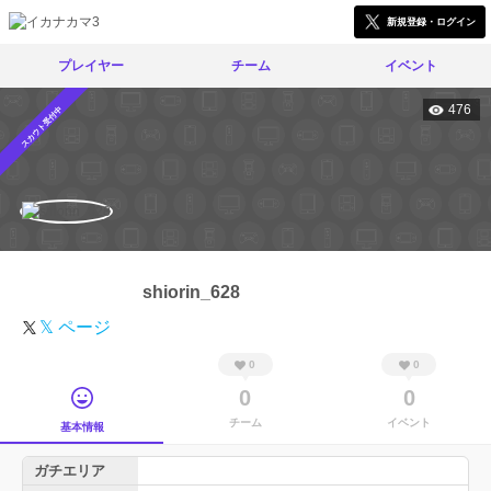
新規登録・ログイン
プレイヤー
チーム
イベント
476
スカウト受付中
shiorin_628
𝕏 ページ
0
0
0
0
チーム
イベント
基本情報
ガチエリア