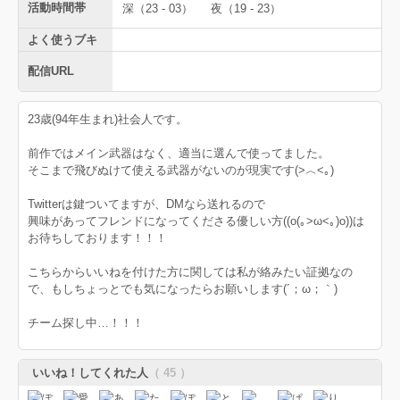
活動時間帯
深（23 - 03）
夜（19 - 23）
よく使うブキ
配信URL
23歳(94年生まれ)社会人です。
前作ではメイン武器はなく、適当に選んで使ってました。
そこまで飛びぬけて使える武器がないのが現実です(>︿<｡)
Twitterは鍵ついてますが、DMなら送れるので
興味があってフレンドになってくださる優しい方((o(｡>ω<｡)o))は
お待ちしております！！！
こちらからいいねを付けた方に関しては私が絡みたい証拠なの
で、もしちょっとでも気になったらお願いします(´；ω；｀)
チーム探し中…！！！
いいね！してくれた人
（ 45 ）