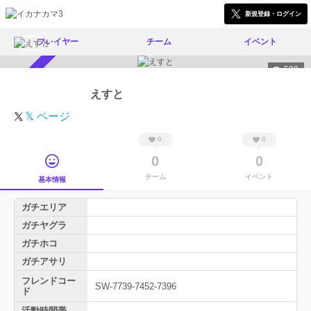
新規登録・ログイン
プレイヤー
チーム
イベント
508
スカウト受付中
えすと
𝕏 ページ
0
0
0
0
チーム
イベント
基本情報
ガチエリア
ガチヤグラ
ガチホコ
ガチアサリ
フレンドコー
SW-7739-7452-7396
ド
活動時間帯