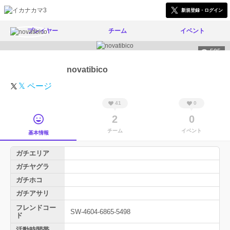
新規登録・ログイン
プレイヤー
チーム
イベント
595
novatibico
𝕏 ページ
41
0
2
0
チーム
イベント
基本情報
ガチエリア
ガチヤグラ
ガチホコ
ガチアサリ
フレンドコー
SW-4604-6865-5498
ド
活動時間帯