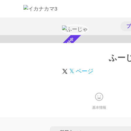
プ
スカウト受付中
ふー
𝕏 ページ
基本情報