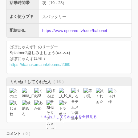
活動時間帯
夜（19 - 23）
よく使うブキ
スパッタリー
配信URL
https://www.openrec.tv/user/babonet
ばぼにゃんず†‡のリーダー
Splatoon2楽しみましょう(๑>ᴗ<๑)
ばぼにゃんず‡URL↓
https://ikanakama.ink/teams/2390
いいね！してくれた人
（ 16 ）
いいね！してくれた人を全員見る
コメント
（ 0 ）