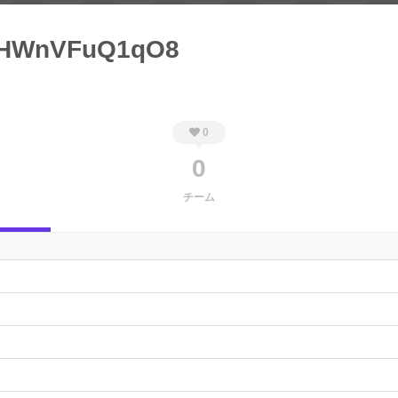
HWnVFuQ1qO8
0
0
チーム