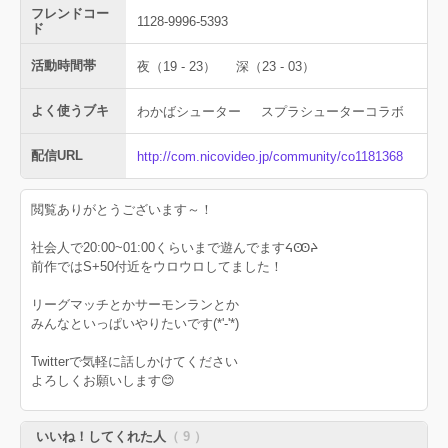
フレンドコー
1128-9996-5393
ド
活動時間帯
夜（19 - 23）
深（23 - 03）
よく使うブキ
わかばシューター
スプラシューターコラボ
配信URL
http://com.nicovideo.jp/community/co1181368
閲覧ありがとうございます～！
社会人で20:00~01:00くらいまで遊んでますᔦꙬᔨ
前作ではS+50付近をウロウロしてました！
リーグマッチとかサーモンランとか
みんなといっぱいやりたいです(*'-'*)
Twitterで気軽に話しかけてください
よろしくお願いします😊
いいね！してくれた人
（ 9 ）