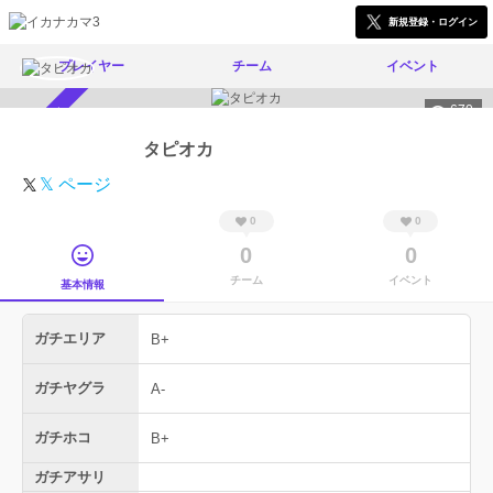
新規登録・ログイン
プレイヤー
チーム
イベント
670
スカウト受付中
タピオカ
𝕏 ページ
0
0
0
0
チーム
イベント
基本情報
ガチエリア
B+
ガチヤグラ
A-
ガチホコ
B+
ガチアサリ