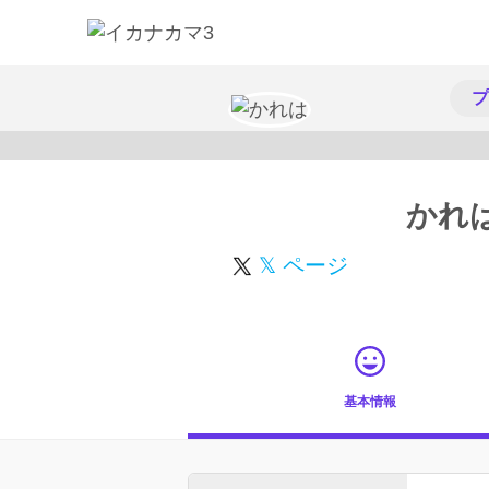
プ
かれ
𝕏 ページ
基本情報