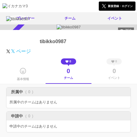
新規登録・ログイン
プレイヤー
チーム
イベント
758
スカウト受付中
tibikko0987
𝕏 ページ
0
0
0
0
チーム
イベント
基本情報
所属中
（ 0 ）
所属中のチームはありません
申請中
（ 0 ）
申請中のチームはありません