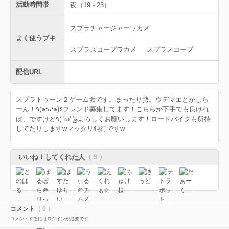
活動時間帯
夜（19 - 23）
スプラチャージャーワカメ
よく使うブキ
スプラスコープワカメ
スプラスコープ
配信URL
スプラトゥーン２ゲーム垢です。まったり勢。ウデマエとかしら
ーん！٩(๑❛ᴗ❛๑)۶フレンド募集してます！こちらが下手でも良けれ
ば、ですけど٩( 'ω' )وよろしくお願いします！ロードバイクも所持
してたりしますwマッタリ鈍行ですw
いいね！してくれた人
（ 9 ）
コメント
（ 0 ）
コメントするにはログインが必要です