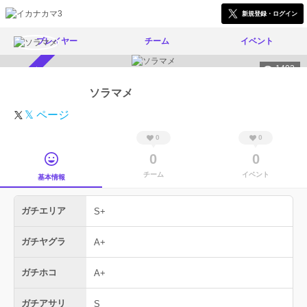
新規登録・ログイン
プレイヤー
チーム
イベント
1402
スカウト受付中
ソラマメ
𝕏 ページ
0
0
0
0
チーム
イベント
基本情報
ガチエリア
S+
ガチヤグラ
A+
ガチホコ
A+
ガチアサリ
S