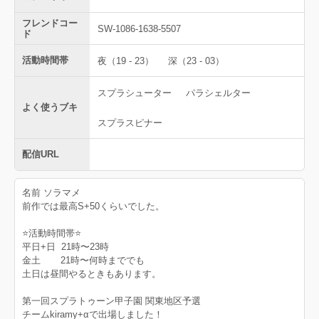
フレンドコー
SW-1086-1638-5507
ド
活動時間帯
夜（19 - 23）
深（23 - 03）
スプラシューター
パラシェルター
よく使うブキ
スプラスピナー
配信URL
名前 ソラマメ
前作では最高S+50くらいでした。
⭐️活動時間帯⭐️
平日+日 21時〜23時
金土 21時〜何時まででも
土日は昼間やるときもあります。
第一回スプラトゥーン甲子園 関東地区予選
チームkiramy+αで出場しました！