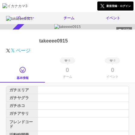
新規登録・ログイン
プレイヤー
チーム
イベント
539
スカウト受付中
takeeee0915
𝕏 ページ
0
0
0
0
チーム
イベント
基本情報
ガチエリア
ガチヤグラ
ガチホコ
ガチアサリ
フレンドコー
ド
活動時間帯