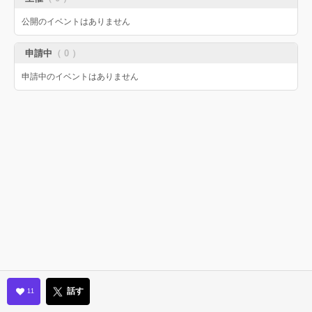
公開のイベントはありません
申請中
（ 0 ）
申請中のイベントはありません
話す
11