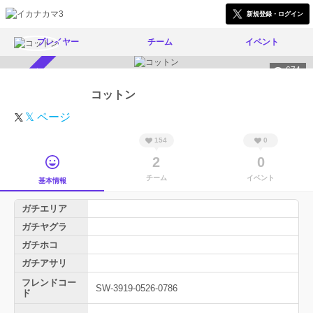
新規登録・ログイン
プレイヤー
チーム
イベント
674
スカウト受付中
コットン
𝕏 ページ
154
0
2
0
チーム
イベント
基本情報
ガチエリア
ガチヤグラ
ガチホコ
ガチアサリ
フレンドコー
SW-3919-0526-0786
ド