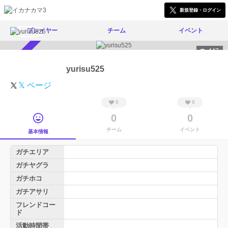
新規登録・ログイン
プレイヤー
チーム
イベント
447
スカウト受付中
yurisu525
𝕏 ページ
0
0
0
0
チーム
イベント
基本情報
ガチエリア
ガチヤグラ
ガチホコ
ガチアサリ
フレンドコー
ド
活動時間帯