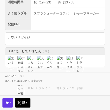
活動時間帯
夜（19 - 23）
深（23 - 03）
よく使うブキ
スプラシューターコラボ
シャープマーカー
配信URL
ナワバリガイジ
いいね！してくれた人
（ 8 ）
コメント
（ 0 ）
コメントするにはログインが必要です
HOME
>
プレイヤー一覧
> プレイヤー詳細
話す
8