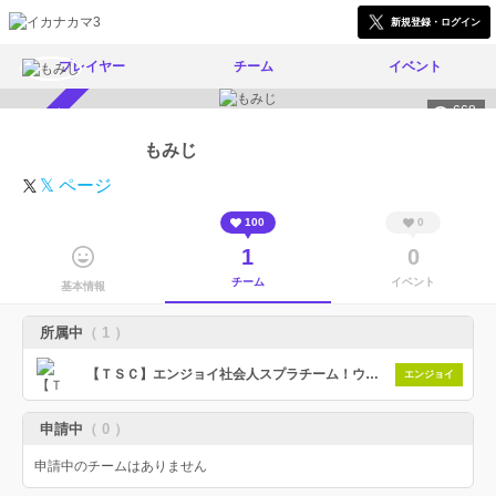
新規登録・ログイン
プレイヤー
チーム
イベント
668
スカウト受付中
もみじ
𝕏 ページ
100
0
1
0
チーム
イベント
基本情報
所属中
（ 1 ）
【ＴＳＣ】エンジョイ社会人スプラチーム！ウデマエ不問、初心者大歓迎！現在アクティブ20名超！
エンジョイ
申請中
（ 0 ）
申請中のチームはありません