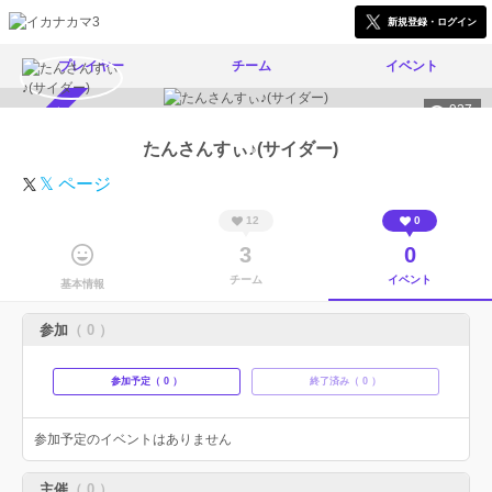
新規登録・ログイン
プレイヤー
チーム
イベント
927
スカウト受付中
たんさんすぃ♪(サイダー)
𝕏 ページ
12
0
3
0
チーム
イベント
基本情報
参加
（ 0 ）
参加予定（ 0 ）
終了済み（ 0 ）
参加予定のイベントはありません
主催
（ 0 ）