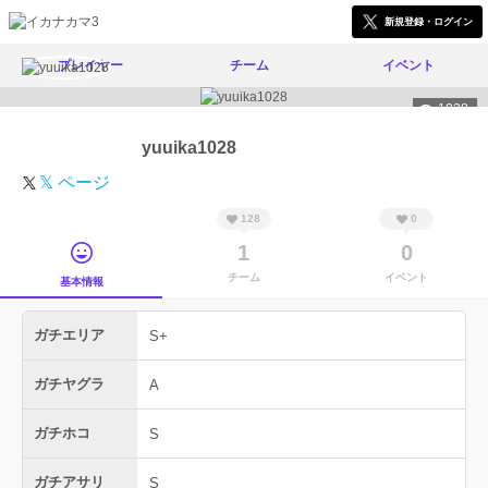
新規登録・ログイン
プレイヤー
チーム
イベント
1038
yuuika1028
𝕏 ページ
128
0
1
0
チーム
イベント
基本情報
ガチエリア
S+
ガチヤグラ
A
ガチホコ
S
ガチアサリ
S