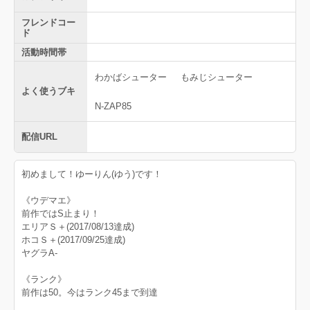
フレンドコー
ド
活動時間帯
わかばシューター
もみじシューター
よく使うブキ
N-ZAP85
配信URL
初めまして！ゆーりん(ゆう)です！
《ウデマエ》
前作ではS止まり！
エリアＳ＋(2017/08/13達成)
ホコＳ＋(2017/09/25達成)
ヤグラA-
《ランク》
前作は50。今はランク45まで到達