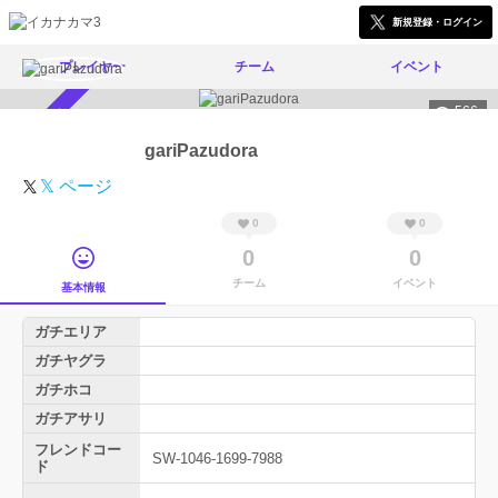
新規登録・ログイン
プレイヤー
チーム
イベント
566
スカウト受付中
gariPazudora
𝕏 ページ
0
0
0
0
チーム
イベント
基本情報
ガチエリア
ガチヤグラ
ガチホコ
ガチアサリ
フレンドコー
SW-1046-1699-7988
ド