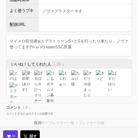
よく使うブキ
ノヴァブラスターネオ
配信URL
マイメロ狂信者wスプラトゥーンS+とSを行ったり来たり…ノヴァ
使ってます(*n´ω`n*) teamSSC所属
いいね！してくれた人
（ 10 ）
コメント
（ 0 ）
コメントするにはログインが必要です
HOME
>
プレイヤー一覧
> プレイヤー詳細
話す
10