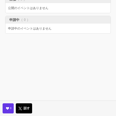
公開のイベントはありません
申請中
（ 0 ）
申請中のイベントはありません
話す
8