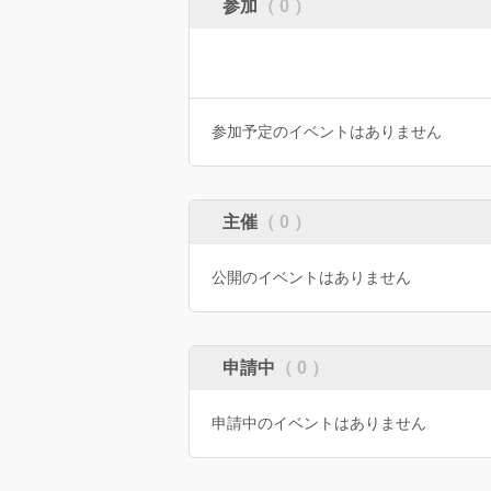
参加
（ 0 ）
参加予定のイベントはありません
主催
（ 0 ）
公開のイベントはありません
申請中
（ 0 ）
申請中のイベントはありません