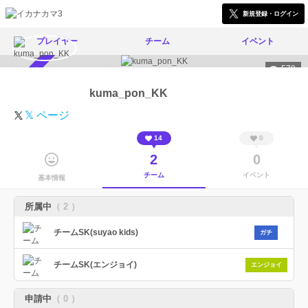
新規登録・ログイン
プレイヤー
チーム
イベント
579
スカウト受付中
kuma_pon_KK
𝕏 ページ
14
0
2
0
チーム
イベント
基本情報
所属中
（ 2 ）
チームSK(suyao kids)
ガチ
チームSK(エンジョイ)
エンジョイ
申請中
（ 0 ）