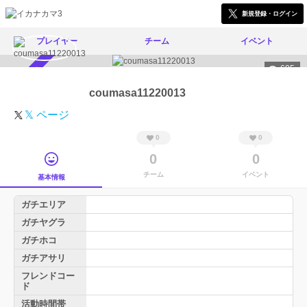
新規登録・ログイン
プレイヤー
チーム
イベント
605
スカウト受付中
coumasa11220013
𝕏 ページ
0
0
0
0
チーム
イベント
基本情報
ガチエリア
ガチヤグラ
ガチホコ
ガチアサリ
フレンドコー
ド
活動時間帯