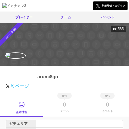
新規登録・ログイン
プレイヤー
チーム
イベント
585
スカウト受付中
arumi8go
𝕏 ページ
0
0
0
0
チーム
イベント
基本情報
ガチエリア