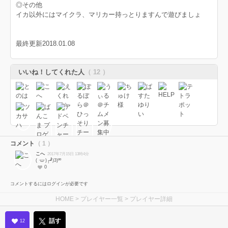
◎その他
イカ以外にはマイクラ、マリカー持っとりますんで遊びましょ
最終更新2018.01.08
いいね！してくれた人
（ 12 ）
コメント
（ 1 ）
こへ
2017年7月15日 13時4分
( ·ω·)┌┛)3)ºº
0
コメントするにはログインが必要です
HOME
>
プレイヤー一覧
> プレイヤー詳細
話す
12