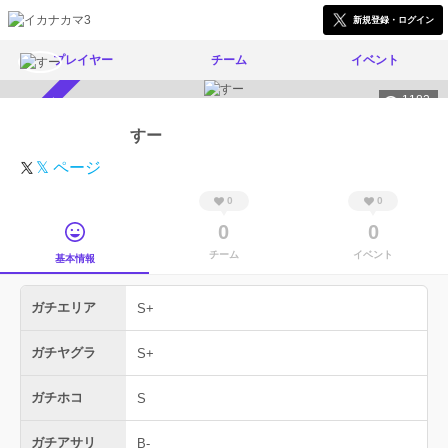
新規登録・ログイン
プレイヤー
チーム
イベント
1182
スカウト受付中
すー
𝕏 ページ
0
0
0
0
チーム
イベント
基本情報
ガチエリア
S+
ガチヤグラ
S+
ガチホコ
S
ガチアサリ
B-