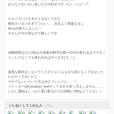
みんなでわいわい楽しむの大好きですヾ(｡>﹏<｡)ﾉﾞ✧*。
スカイプいけますがうるさいです()
報告ガバガバすぎてつらい……左右よく間違えるし
discord導入しました！
そちらの方が楽なので嬉しいです
活動時間は1人の時は大体夜20時半以降〜日付が変わるまでです！
インしてなくても誘われればやります(:3_ヽ)_
過度な期待はしないでくださいエイムも立ち回りもくそもないた
だのゲソです( ˇωˇ )
それでもいいという方はぜひフレンドに……！
ツイッター(@sanapiyo_ika)やってますが全く浮上しません。。。
しかし通知はしっかり受け取るのでお気軽にDMなどください！
いいね！してくれた人
（ 18 ）