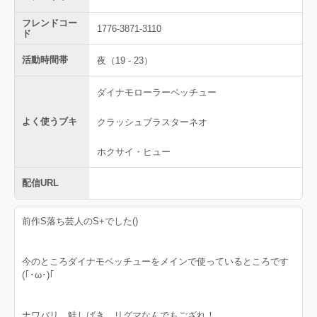
フレンドコー
1776-3871-3110
ド
活動時間帯
夜（19 - 23）
ダイナモローラーベッチュー
よく使うブキ
クラッシュブラスターネオ
ホクサイ・ヒュー
配信URL
前作S落ち芸人のS+でした()
今のところダイナモベッチューをメインで使っているところです
(｢･ω･)｢
ナワバリ、鮭しばき、リグマなんでもござれ！