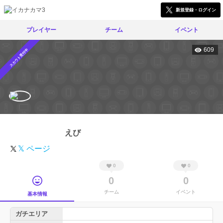
新規登録・ログイン
プレイヤー
チーム
イベント
609
スカウト受付中
えび
𝕏 ページ
0
0
0
0
チーム
イベント
基本情報
ガチエリア