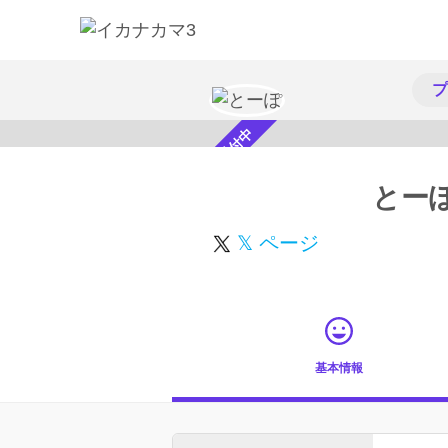
プ
スカウト受付中
とー
𝕏 ページ
基本情報