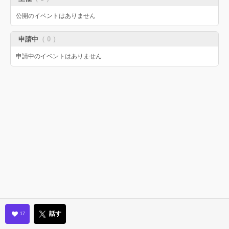
公開のイベントはありません
申請中
（ 0 ）
申請中のイベントはありません
話す
17