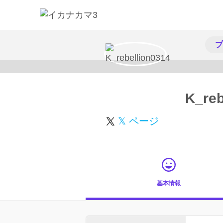
プ
K_reb
𝕏 ページ
基本情報