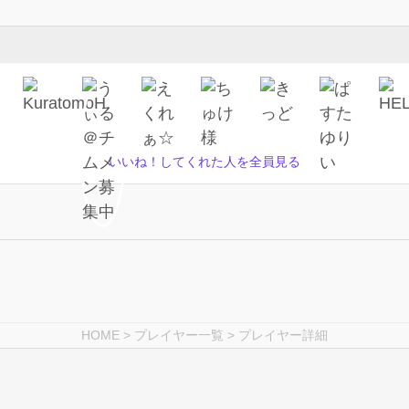
いいね！してくれた人を全員見る
HOME
>
プレイヤー一覧
> プレイヤー詳細