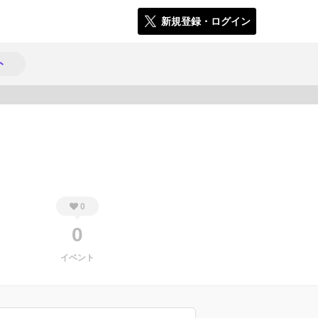
新規登録・ログイン
ト
1688
0
0
イベント