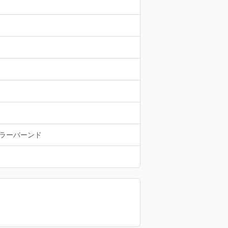
ラーバーンド