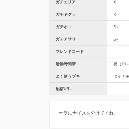
ガチエリア
X
ガチヤグラ
X
ガチホコ
S+
ガチアサリ
S+
フレンドコード
活動時間帯
夜（19 -
よく使うブキ
ダイナ
配信URL
オラにナイスを分けてくれ