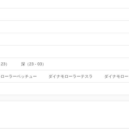
 23）
深（23 - 03）
モローラーベッチュー
ダイナモローラーテスラ
ダイナモロー