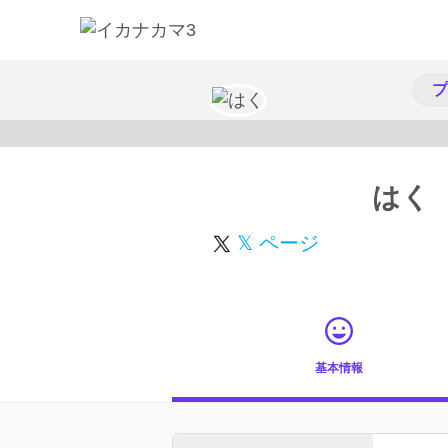
プ
はく
𝕏 ページ
基本情報