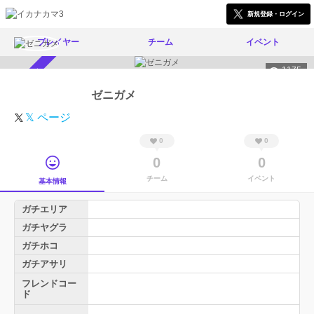
新規登録・ログイン
プレイヤー
チーム
イベント
1175
スカウト受付中
ゼニガメ
𝕏 ページ
0
0
0
0
チーム
イベント
基本情報
ガチエリア
ガチヤグラ
ガチホコ
ガチアサリ
フレンドコー
ド