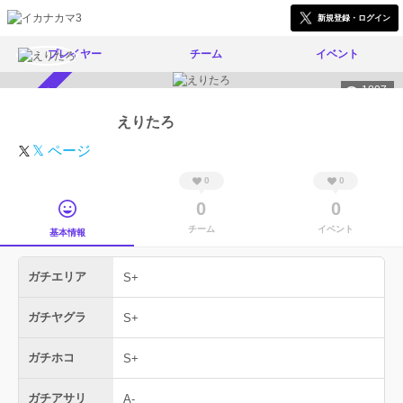
新規登録・ログイン
プレイヤー
チーム
イベント
1807
スカウト受付中
えりたろ
𝕏 ページ
0
0
0
0
チーム
イベント
基本情報
ガチエリア
S+
ガチヤグラ
S+
ガチホコ
S+
ガチアサリ
A-