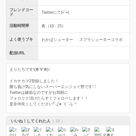
フレンドコー
Twitterにて(•'-'•)
ド
活動時間帯
夜（19 - 23）
よく使うブキ
わかばシューター
スプラシューターコラボ
配信URL
えりたろです\(❁´∀`❁)ﾉ
イカナカマ2登録しました！
勝ち負け気にしないスーパーエンジョイ勢です♡
Twitterは鍵垢なのですがお気軽に
フォロリク頂けたらすぐフォローします！！
是非仲良くしてください⁽⁽ ◟(∗ ˊદ` ∗)◞ ⁾⁾
いいね！してくれた人
（ 18 ）