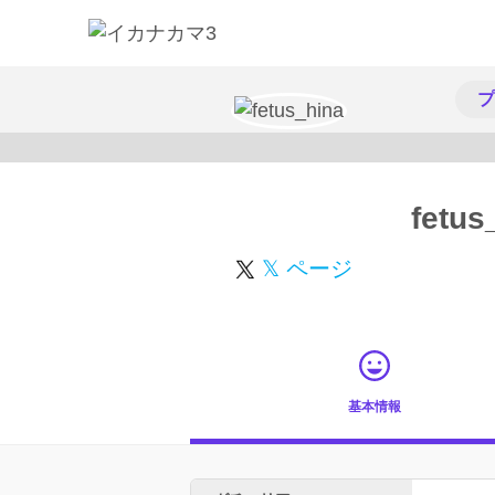
プ
fetus
𝕏 ページ
基本情報