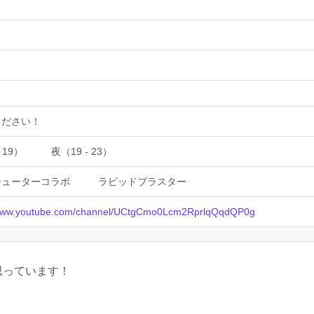
ください！
 19）
夜（19 - 23）
シューターコラボ
ラピッドブラスター
/www.youtube.com/channel/UCtgCmo0Lcm2RprlqQqdQP0g
思っています！