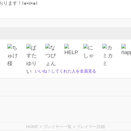
ます！꒰๑•௰•๑꒱
いいね！してくれた人を全員見る
HOME
>
プレイヤー一覧
> プレイヤー詳細