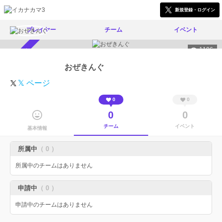
新規登録・ログイン
プレイヤー
チーム
イベント
1106
スカウト受付中
おぜきんぐ
𝕏 ページ
0
0
0
0
チーム
イベント
基本情報
所属中
（ 0 ）
所属中のチームはありません
申請中
（ 0 ）
申請中のチームはありません