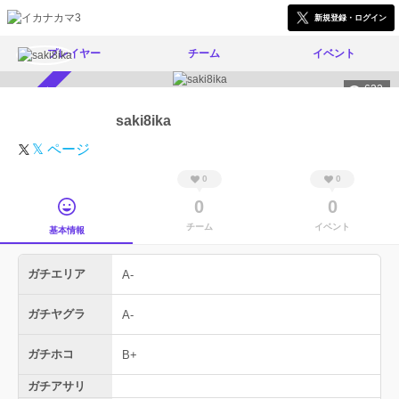
新規登録・ログイン
プレイヤー
チーム
イベント
622
スカウト受付中
saki8ika
𝕏 ページ
0
0
0
0
チーム
イベント
基本情報
ガチエリア
A-
ガチヤグラ
A-
ガチホコ
B+
ガチアサリ