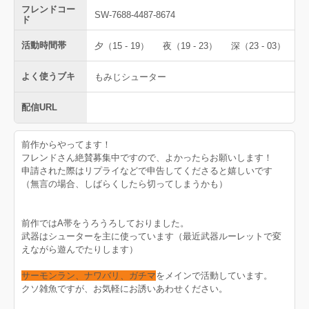
フレンドコー
SW-7688-4487-8674
ド
活動時間帯
夕（15 - 19）
夜（19 - 23）
深（23 - 03）
よく使うブキ
もみじシューター
配信URL
前作からやってます！
フレンドさん絶賛募集中ですので、よかったらお願いします！
申請された際はリプライなどで申告してくださると嬉しいです
（無言の場合、しばらくしたら切ってしまうかも）
前作ではA帯をうろうろしておりました。
武器はシューターを主に使っています（最近武器ルーレットで変
えながら遊んでたりします）
サーモンラン、ナワバリ、ガチマ
をメインで活動しています。
クソ雑魚ですが、お気軽にお誘いあわせください。